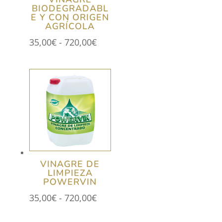
BIODEGRADABL
E Y CON ORIGEN
AGRÍCOLA
Rango
35,00
€
-
720,00
€
de
precios:
desde
35,00€
hasta
720,00€
VINAGRE DE
LIMPIEZA
POWERVIN
Rango
35,00
€
-
720,00
€
de