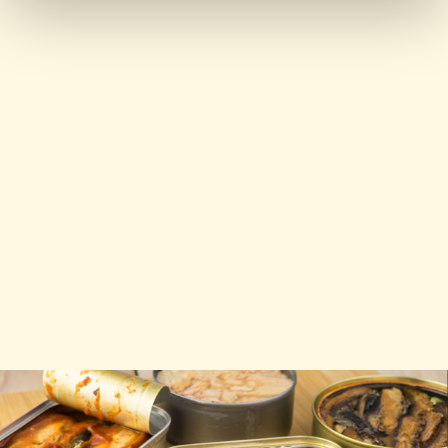
SALSAS
El vinagre es
ingrediente fundamental
para la elaboración
de gran variedad de
salsas
. Es un producto que
aporta
sabor y propiedades tanto conservantes como para la
regulación del pH
. Las salsas están presentes en todo tipo
de platos, y en todas las culturas. Por ello, el vinagre es un
ingrediente de gran importancia para empresas que se
dedican a la fabricación de todo tipo de aliños.
Desde el vinagre de alcohol, para salsas como kétchup,
pasando por el vinagre de vino decolorado para
mahonesas, o Jerez y añejos para gazpachos, cada salsa
tiene su vinagre ideal.