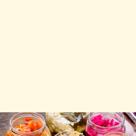
elaborar sus productos.
Al igual que con las salsas, cada producto en conserva
tiene su vinagre ideal. Los mejillones en escabeche
necesitan un vinagre de vino, los boquerones en vinagre un
vinagre de vino decolorado, y para las conservas gourmet
siempre podemos utilizar un vinagre de Jerez o un
balsámico de Módena.
Gracias a las propiedades del vinagre, es posible
conservar
durante mucho más tiempo los alimentos en óptimas
condiciones
.
Con el vinagre se realizan
conservas de pescado, y de
verduras
… El ácido acético es perfecto para mantenerlos en
buen estado durante largas temporadas.