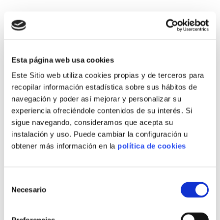
Hoy en día existen multitud de productos
alimenticios en cuya elaboración se utiliza el vinagre.
Para Acetaria,
el vinagre como ingrediente en la
industria alimentaria
es fundamental, ya que
Esta página web usa cookies
nuestros clientes lo necesitan en el momento de la
Este Sitio web utiliza cookies propias y de terceros para
fabricación. Nosotros les garantizamos
el mejor
, así
recopilar información estadística sobre sus hábitos de
como un
servicio insuperable
, adaptándonos a sus
navegación y poder así mejorar y personalizar su
plazos de entrega.
experiencia ofreciéndole contenidos de su interés. Si
Incorporamos procesos como la microfiltración para
sigue navegando, consideramos que acepta su
mantener las
propiedades del vinagre
durante más
instalación y uso. Puede cambiar la configuración u
tiempo.
obtener más información en la
política de cookies
El vinagre es un producto con
cualidades
antisépticas y conservantes
, lo que lo hace idóneo
Selección
para la preservación de multitud de alimentos. Se
Necesario
de
utiliza para la fabricación de
salsas, conservas,
consentimiento
encurtidos y escabeches
, entre otros muchos usos.