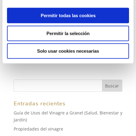
Ahora ya sabes
cómo usar el vinagre como
herbicida natural y ecológico
. Si lo necesitas para
Permitir todas las cookies
darle ese uso tan sostenible y saludable,
contacta
con el equipo
de
Acetaria
,
fabricante de vinagre a
granel
. ¡Estaremos encantados de ayudarte!
Permitir la selección
Solo usar cookies necesarias
Entradas recientes
Guía de Usos del Vinagre a Granel (Salud, Bienestar y
Jardín)
Propiedades del vinagre