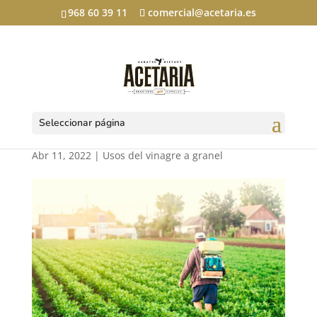
968 60 39 11
comercial@acetaria.es
Cómo usar el vinagre
como herbicida
Seleccionar página
Abr 11, 2022
|
Usos del vinagre a granel