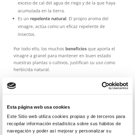
exceso de cal del agua de riego y de la que haya
acumulada en la tierra.
Es un
repelente natural
. El propio aroma del
vinagre, actúa como un eficaz repelente de
insectos.
Por todo ello, los muchos
beneficios
que aporta el
vinagre a granel para mantener en buen estado
nuestras plantas o cultivos, justifican su uso como
herbicida natural.
Cómo hacer herbicida ecológico con
vinagre
Para poder utilizarlo correctamente, debemos saber
Esta página web usa cookies
cómo dosificar
el vinagre a granel en el cuidado de
las plantas. Puedes seguir estos pasos para hacer la
Este Sitio web utiliza cookies propias y de terceros para
mezcla
:
recopilar información estadística sobre sus hábitos de
navegación y poder así mejorar y personalizar su
Mezcla vinagre con el jugo extraído de un limón.